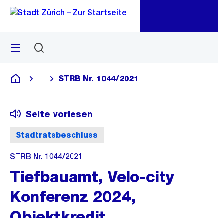
Zu
Zu
Sprunglink
Navigation
Menü
Suchen
M
öf
STRB Nr. 1044/2021
...
Blende alle Breadcrumbs ein
Deutsch
Seite vorlesen
Stadtratsbeschluss
STRB Nr. 1044/2021
Tiefbauamt, Velo-city
Konferenz 2024,
Objektkredit