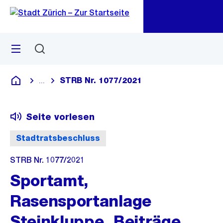
Zu
Zu
Sprunglink
Navigation
Menü
Suchen
M
öf
STRB Nr. 1077/2021
...
Blende alle Breadcrumbs ein
Deutsch
Seite vorlesen
Stadtratsbeschluss
STRB Nr. 1077/2021
Sportamt,
Rasensportanlage
Steinkluppe, Beiträge