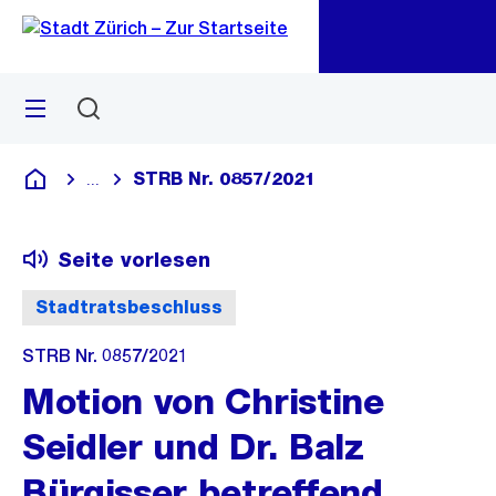
Zu
Zu
Sprunglink
Navigation
Menü
Suchen
M
öf
STRB Nr. 0857/2021
...
Blende alle Breadcrumbs ein
Deutsch
Seite vorlesen
Stadtratsbeschluss
STRB Nr. 0857/2021
Motion von Christine
Seidler und Dr. Balz
Bürgisser betreffend