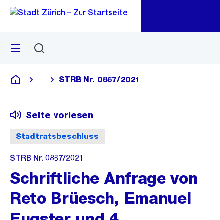
Zu
Zu
Sprunglink
Navigation
Menü
Suchen
M
öf
STRB Nr. 0867/2021
...
Blende alle Breadcrumbs ein
Deutsch
Seite vorlesen
Stadtratsbeschluss
STRB Nr. 0867/2021
Schriftliche Anfrage von
Reto Brüesch, Emanuel
Eugster und 4