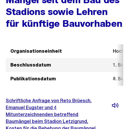
Stadions sowie Lehren
für künftige Bauvorhaben
Organisationseinheit
Hochb
Beschlussdatum
1. Sep
Publikationsdatum
8. Sep
Schriftliche Anfrage von Reto Brüesch,
Emanuel Eugster und 4
Mitunterzeichnenden betreffend
Baumängel beim Stadion Letzigrund,
Kosten für die Behebung der Baumängel