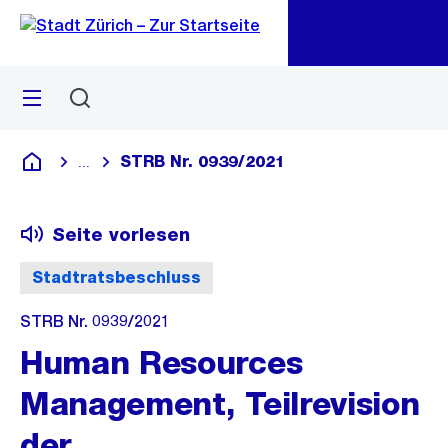
Zu
Zu
Sprunglink
Navigation
Menü
Suchen
M
öf
STRB Nr. 0939/2021
...
Blende alle Breadcrumbs ein
Deutsch
Seite vorlesen
Stadtratsbeschluss
STRB Nr. 0939/2021
Human Resources
Management, Teilrevision
der