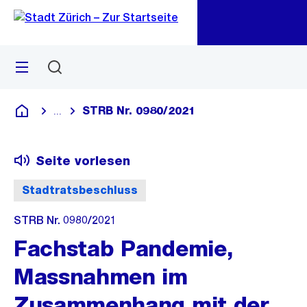
Zu
Zu
Sprunglink
Navigation
Menü
Suchen
M
öf
STRB Nr. 0980/2021
...
Blende alle Breadcrumbs ein
Deutsch
Seite vorlesen
Stadtratsbeschluss
STRB Nr. 0980/2021
Fachstab Pandemie,
Massnahmen im
Zusammenhang mit der