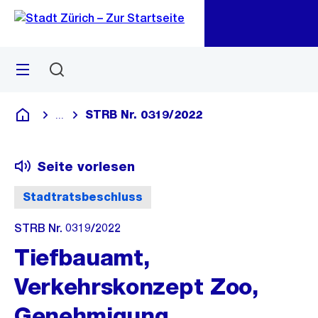
Zu
Zu
Sprunglink
Navigation
Menü
Suchen
M
öf
STRB Nr. 0319/2022
...
Blende alle Breadcrumbs ein
Deutsch
Seite vorlesen
Stadtratsbeschluss
STRB Nr. 0319/2022
Tiefbauamt,
Verkehrskonzept Zoo,
Genehmigung