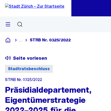
Zu
Zu
Sprunglink
Navigation
Menü
Suchen
M
öf
STRB Nr. 0325/2022
...
Blende alle Breadcrumbs ein
Deutsch
Seite vorlesen
Stadtratsbeschluss
STRB Nr. 0325/2022
Präsidialdepartement,
Eigentümerstrategie
2022–2025 für die