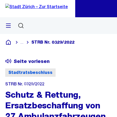
Zu
Zu
Sprunglink
Navigation
Menü
Suchen
M
öf
STRB Nr. 0329/2022
...
Blende alle Breadcrumbs ein
Deutsch
Seite vorlesen
Stadtratsbeschluss
STRB Nr. 0329/2022
Schutz & Rettung,
Ersatzbeschaffung von
27 Ambulanzfahrzeugen