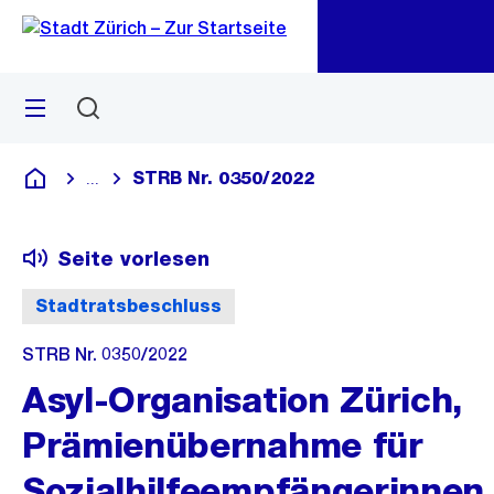
Zu
Zu
Sprunglink
Navigation
Menü
Suchen
M
öf
STRB Nr. 0350/2022
...
Blende alle Breadcrumbs ein
Deutsch
Seite vorlesen
Stadtratsbeschluss
STRB Nr. 0350/2022
Asyl-Organisation Zürich,
Prämienübernahme für
Sozialhilfeempfängerinnen