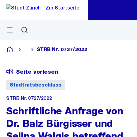
Zu
Zu
Sprunglink
Navigation
Menü
Suchen
M
öf
STRB Nr. 0727/2022
...
Blende alle Breadcrumbs ein
Deutsch
Seite vorlesen
Stadtratsbeschluss
STRB Nr. 0727/2022
Schriftliche Anfrage von
Dr. Balz Bürgisser und
Selina Walgis betreffend