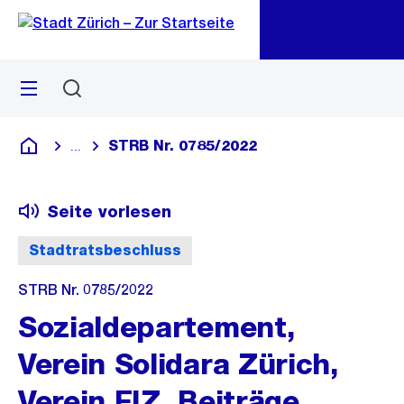
Zu
Zu
Sprunglink
Navigation
Menü
Suchen
M
öf
STRB Nr. 0785/2022
...
Blende alle Breadcrumbs ein
Deutsch
Seite vorlesen
Stadtratsbeschluss
STRB Nr. 0785/2022
Sozialdepartement,
Verein Solidara Zürich,
Verein FIZ, Beiträge