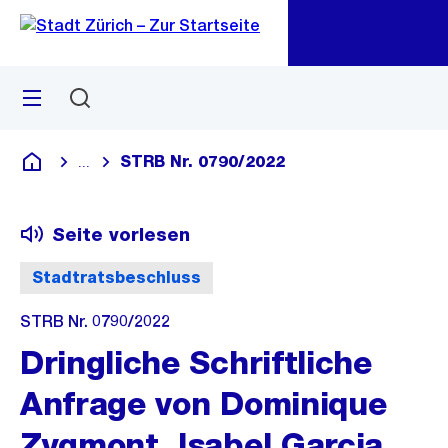
Zu
Zu
Sprunglink
Navigation
Menü
Suchen
M
öf
STRB Nr. 0790/2022
...
Blende alle Breadcrumbs ein
Deutsch
Seite vorlesen
Stadtratsbeschluss
STRB Nr. 0790/2022
Dringliche Schriftliche
Anfrage von Dominique
Zygmont, Isabel Garcia