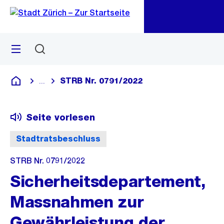
Zu
Zu
Sprunglink
Navigation
Menü
Suchen
M
öf
STRB Nr. 0791/2022
...
Blende alle Breadcrumbs ein
Deutsch
Seite vorlesen
Stadtratsbeschluss
STRB Nr. 0791/2022
Sicherheitsdepartement,
Massnahmen zur
Gewährleistung der