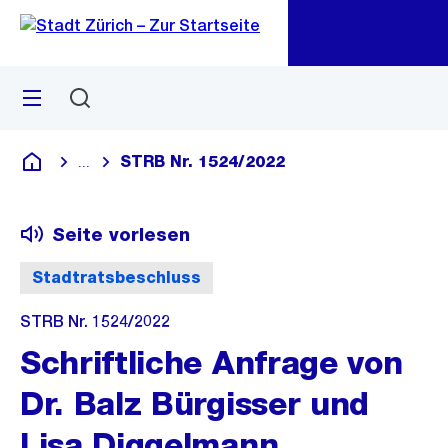
Zu
Zu
Sprunglink
Navigation
Menü
Suchen
M
öf
STRB Nr. 1524/2022
...
Blende alle Breadcrumbs ein
Deutsch
Seite vorlesen
Stadtratsbeschluss
STRB Nr. 1524/2022
Schriftliche Anfrage von
Dr. Balz Bürgisser und
Lisa Diggelmann