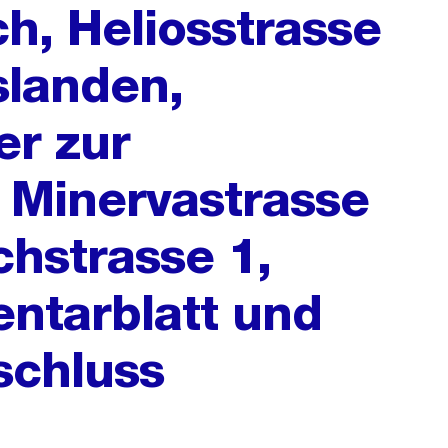
h, Heliosstrasse
slanden,
r zur
 Minervastrasse
hstrasse 1,
entarblatt und
schluss