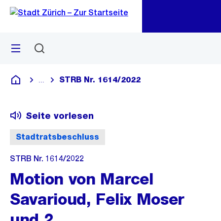
Zu
Zu
Sprunglink
Navigation
Menü
Suchen
M
öf
STRB Nr. 1614/2022
...
Blende alle Breadcrumbs ein
Deutsch
Seite vorlesen
Stadtratsbeschluss
STRB Nr. 1614/2022
Motion von Marcel
Savarioud, Felix Moser
und 2