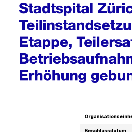
Stadtspital Züri
Teilinstandsetz
Etappe, Teilersa
Betriebsaufnahm
Erhöhung gebu
Organisationseinhe
Beschlussdatum