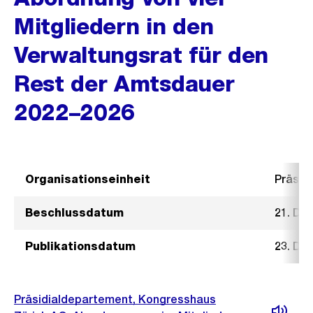
Mitgliedern in den
Verwaltungsrat für den
Rest der Amtsdauer
2022–2026
Organisationseinheit
Präsid
Beschlussdatum
21. De
Publikationsdatum
23. De
Präsidialdepartement, Kongresshaus