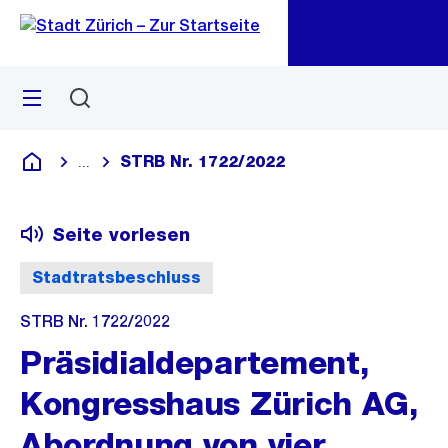
Zu
Zu
Sprunglink
Navigation
Menü
Suchen
M
öf
STRB Nr. 1722/2022
...
Blende alle Breadcrumbs ein
Deutsch
Seite vorlesen
Stadtratsbeschluss
STRB Nr. 1722/2022
Präsidialdepartement,
Kongresshaus Zürich AG,
Abordnung von vier