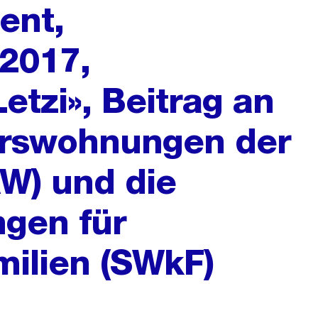
ent,
2017,
etzi», Beitrag an
terswohnungen der
AW) und die
gen für
milien (SWkF)