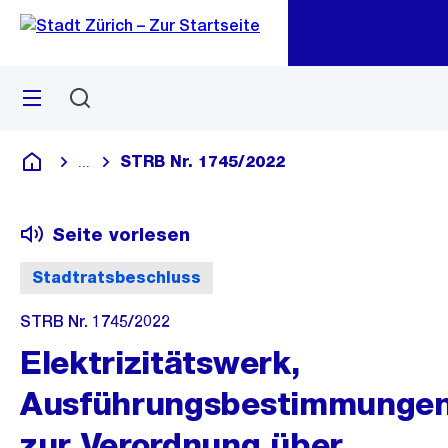
Zu
Zu
Sprunglink
Navigation
Menü
Suchen
M
öf
STRB Nr. 1745/2022
...
Blende alle Breadcrumbs ein
Deutsch
Seite vorlesen
Stadtratsbeschluss
STRB Nr. 1745/2022
Elektrizitätswerk,
Ausführungsbestimmunge
zur Verordnung über