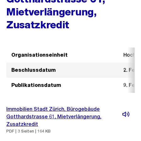
Mietverlängerung,
Zusatzkredit
Organisationseinheit
Hochb
Beschlussdatum
2. Febr
Publikationsdatum
9. Febr
Immobilien Stadt Zürich, Bürogebäude
Gotthardstrasse 61, Mietverlängerung,
Zusatzkredit
PDF | 3 Seiten | 164 KB