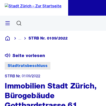
Zu
Zu
Sprunglink
Navigation
Menü
Suchen
M
öf
STRB Nr. 0109/2022
...
Blende alle Breadcrumbs ein
Deutsch
Seite vorlesen
Stadtratsbeschluss
STRB Nr. 0109/2022
Immobilien Stadt Zürich,
Bürogebäude
Gotthardstrasse 61,