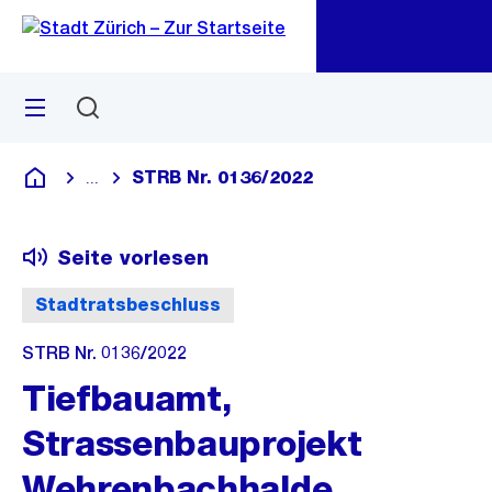
Zu
Zu
Sprunglink
Navigation
Menü
Suchen
M
öf
STRB Nr. 0136/2022
...
Blende alle Breadcrumbs ein
Deutsch
Seite vorlesen
Stadtratsbeschluss
STRB Nr. 0136/2022
Tiefbauamt,
Strassenbauprojekt
Wehrenbachhalde,