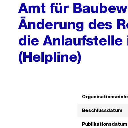
Amt für Baubewi
Änderung des R
die Anlaufstell
(Helpline)
Organisationseinhe
Beschlussdatum
Publikationsdatum