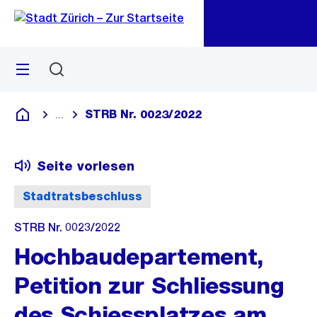
Zu
Zu
Sprunglink
Navigation
Menü
Suchen
M
öf
STRB Nr. 0023/2022
...
Blende alle Breadcrumbs ein
Deutsch
Seite vorlesen
Stadtratsbeschluss
STRB Nr. 0023/2022
Hochbaudepartement,
Petition zur Schliessung
des Schiessplatzes am