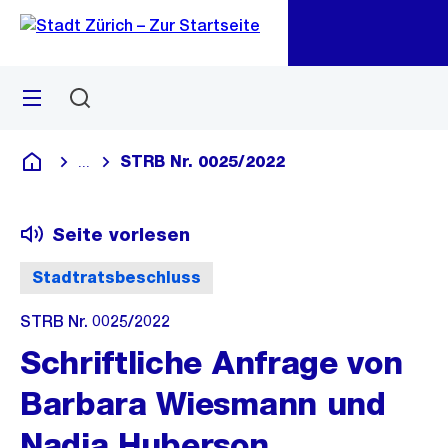
Zu
Zu
Sprunglink
Navigation
Menü
Suchen
M
öf
STRB Nr. 0025/2022
...
Blende alle Breadcrumbs ein
Deutsch
Seite vorlesen
Stadtratsbeschluss
STRB Nr. 0025/2022
Schriftliche Anfrage von
Barbara Wiesmann und
Nadia Huberson