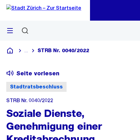
Zu
Zu
Sprunglink
Navigation
Menü
Suchen
M
öf
STRB Nr. 0040/2022
...
Blende alle Breadcrumbs ein
Deutsch
Seite vorlesen
Stadtratsbeschluss
STRB Nr. 0040/2022
Soziale Dienste,
Genehmigung einer
Kreditabrechnung