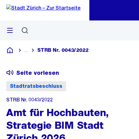
Zu
Zu
Sprunglink
Navigation
Menü
Suchen
M
öf
STRB Nr. 0043/2022
...
Blende alle Breadcrumbs ein
Deutsch
Seite vorlesen
Stadtratsbeschluss
STRB Nr. 0043/2022
Amt für Hochbauten,
Strategie BIM Stadt
Zürich 2026