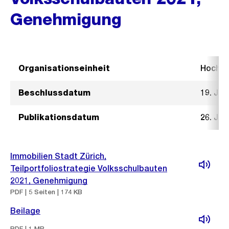
Genehmigung
Organisationseinheit
Hochb
Beschlussdatum
19. Jan
Publikationsdatum
26. Jan
Immobilien Stadt Zürich,
Teilportfoliostrategie Volksschulbauten
2021, Genehmigung
PDF | 5 Seiten | 174 KB
Beilage
PDF | 1 MB