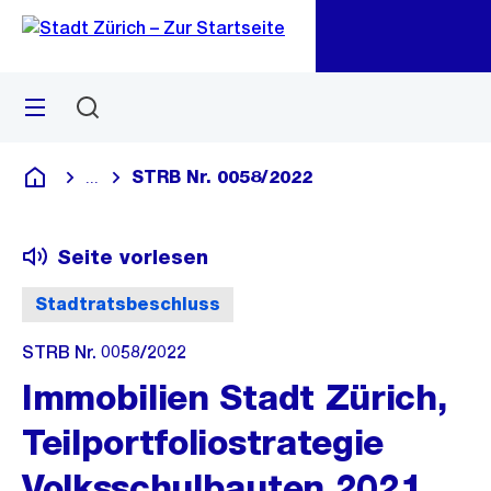
Zu
Zu
Sprunglink
Navigation
Menü
Suchen
M
öf
STRB Nr. 0058/2022
...
Blende alle Breadcrumbs ein
Deutsch
Seite vorlesen
Stadtratsbeschluss
STRB Nr. 0058/2022
Immobilien Stadt Zürich,
Teilportfoliostrategie
Volksschulbauten 2021,