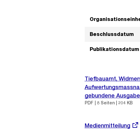
Organisationseinhe
Beschlussdatum
Publikationsdatum
Tiefbauamt, Widmerst
Aufwertungsmassnahm
gebundene Ausgabe
PDF | 8 Seiten | 204 KB
Externer
Medienmitteilung
Link: