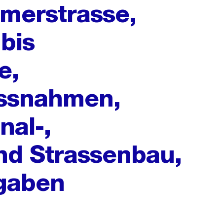
merstrasse,
 bis
e,
ssnahmen,
nal-,
nd Strassenbau,
gaben