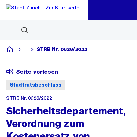
Zu
Zu
Sprunglink
Navigation
Menü
Suchen
M
öf
STRB Nr. 0628/2022
...
Blende alle Breadcrumbs ein
Deutsch
Seite vorlesen
Stadtratsbeschluss
STRB Nr. 0628/2022
Sicherheitsdepartement,
Verordnung zum
Kostenersatz von