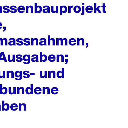
assenbauprojekt
,
smassnahmen,
 Ausgaben;
tungs- und
ebundene
aben