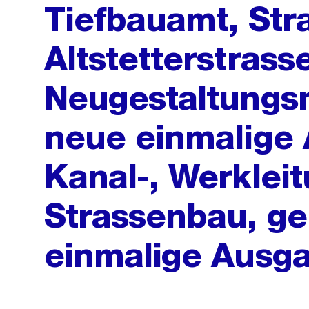
Tiefbauamt, Str
Altstetterstrasse
Neugestaltung
neue einmalige
Kanal-, Werklei
Strassenbau, g
einmalige Ausg