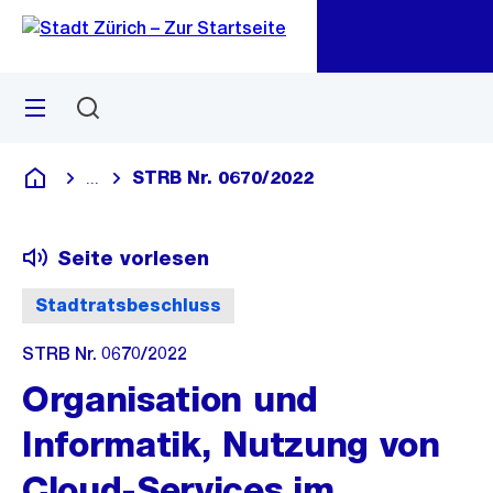
Zu
Zu
Sprunglink
Navigation
Menü
Suchen
M
öf
STRB Nr. 0670/2022
...
Blende alle Breadcrumbs ein
Deutsch
Seite vorlesen
Stadtratsbeschluss
STRB Nr. 0670/2022
Organisation und
Informatik, Nutzung von
Cloud-Services im