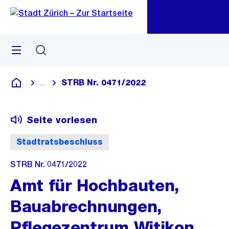
Zu
Zu
Sprunglink
Navigation
Menü
Suchen
M
öf
STRB Nr. 0471/2022
...
Blende alle Breadcrumbs ein
Deutsch
Seite vorlesen
Stadtratsbeschluss
STRB Nr. 0471/2022
Amt für Hochbauten,
Bauabrechnungen,
Pflegezentrum Witikon