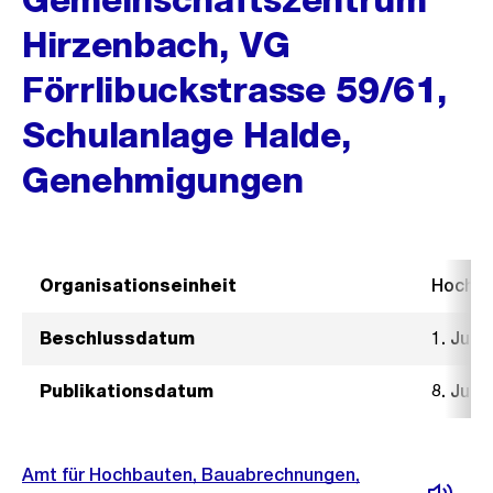
Hirzenbach, VG
Förrlibuckstrasse 59/61,
Schulanlage Halde,
Genehmigungen
Organisationseinheit
Hochb
Beschlussdatum
1. Juni
Publikationsdatum
8. Juni
Amt für Hochbauten, Bauabrechnungen,