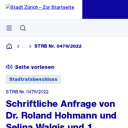
Zu
Zu
Sprunglink
Navigation
Menü
Suchen
M
öf
STRB Nr. 0478/2022
...
Blende alle Breadcrumbs ein
Deutsch
Seite vorlesen
Stadtratsbeschluss
STRB Nr. 0478/2022
Schriftliche Anfrage von
Dr. Roland Hohmann und
Selina Walgis und 1