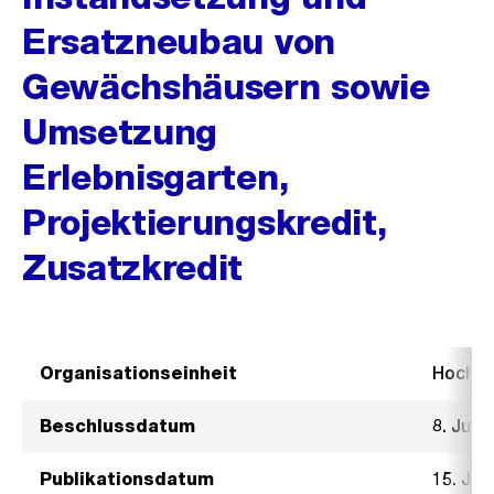
Ersatzneubau von
Gewächshäusern sowie
Umsetzung
Erlebnisgarten,
Projektierungskredit,
Zusatzkredit
Organisationseinheit
Hochb
Beschlussdatum
8. Juni
Publikationsdatum
15. Jun