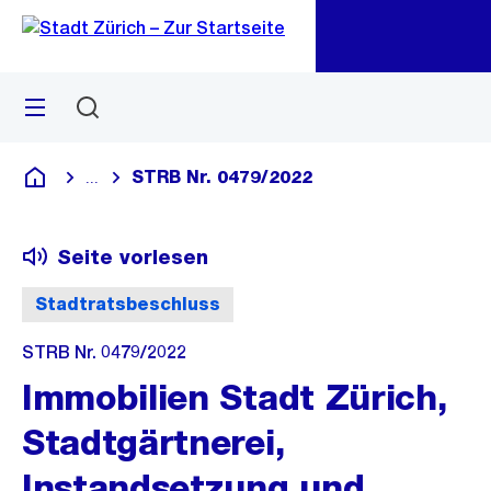
Zu
Zu
Sprunglink
Navigation
Menü
Suchen
M
öf
STRB Nr. 0479/2022
...
Blende alle Breadcrumbs ein
Deutsch
Seite vorlesen
Stadtratsbeschluss
STRB Nr. 0479/2022
Immobilien Stadt Zürich,
Stadtgärtnerei,
Instandsetzung und