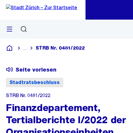
Zu
Zu
Sprunglink
Navigation
Menü
Suchen
M
öf
STRB Nr. 0481/2022
...
Blende alle Breadcrumbs ein
Deutsch
Seite vorlesen
Stadtratsbeschluss
STRB Nr. 0481/2022
Finanzdepartement,
Tertialberichte I/2022 der
Organisationseinheiten