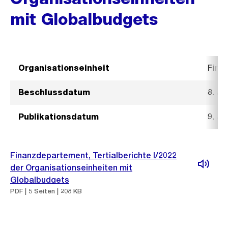
mit Globalbudgets
Organisationseinheit
Fina
Beschlussdatum
8. Ju
Publikationsdatum
9. Ju
Finanzdepartement, Tertialberichte I/2022
der Organisationseinheiten mit
Globalbudgets
PDF | 5 Seiten | 208 KB