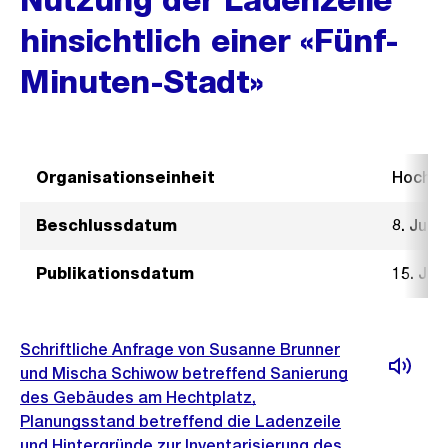
hinsichtlich einer «Fünf-
Minuten-Stadt»
Organisationseinheit
Hochb
Beschlussdatum
8. Juni
Publikationsdatum
15. Jun
Schriftliche Anfrage von Susanne Brunner
und Mischa Schiwow betreffend Sanierung
des Gebäudes am Hechtplatz,
Planungsstand betreffend die Ladenzeile
und Hintergründe zur Inventarisierung des