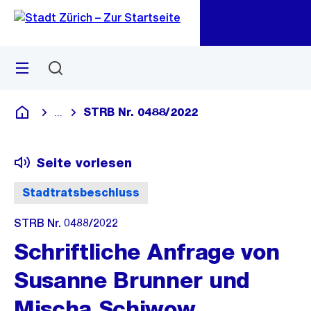
Zu
Zu
Sprunglink
Navigation
Menü
Suchen
M
öf
STRB Nr. 0488/2022
...
Blende alle Breadcrumbs ein
Deutsch
Seite vorlesen
Stadtratsbeschluss
STRB Nr. 0488/2022
Schriftliche Anfrage von
Susanne Brunner und
Mischa Schiwow