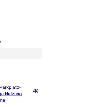
e
Parkplatz-
ige Nutzung
che