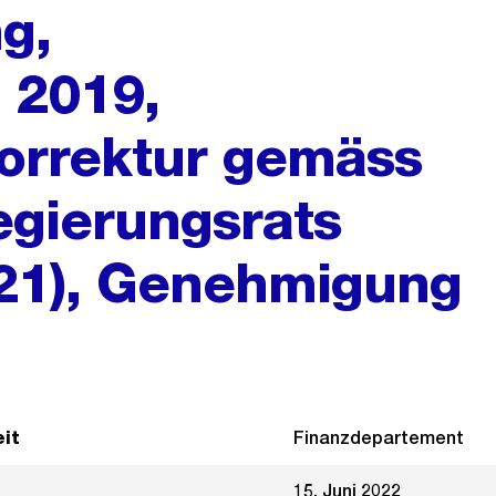
g,
 2019,
orrektur gemäss
egierungsrats
021), Genehmigung
it
Finanzdepartement
15. Juni 2022