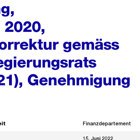
g,
 2020,
orrektur gemäss
egierungsrats
021), Genehmigung
it
Finanzdepartement
15. Juni 2022