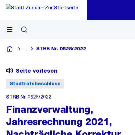
Zu
Zu
Sprunglink
Navigation
Menü
Suchen
M
öf
STRB Nr. 0528/2022
...
Blende alle Breadcrumbs ein
Deutsch
Seite vorlesen
Stadtratsbeschluss
STRB Nr. 0528/2022
Finanzverwaltung,
Jahresrechnung 2021,
Nachträgliche Korrektur