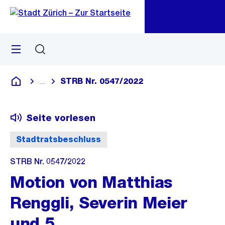
Zu
Zu
Sprunglink
Navigation
Menü
Suchen
M
öf
STRB Nr. 0547/2022
...
Blende alle Breadcrumbs ein
Deutsch
Seite vorlesen
Stadtratsbeschluss
STRB Nr. 0547/2022
Motion von Matthias
Renggli, Severin Meier
und 5