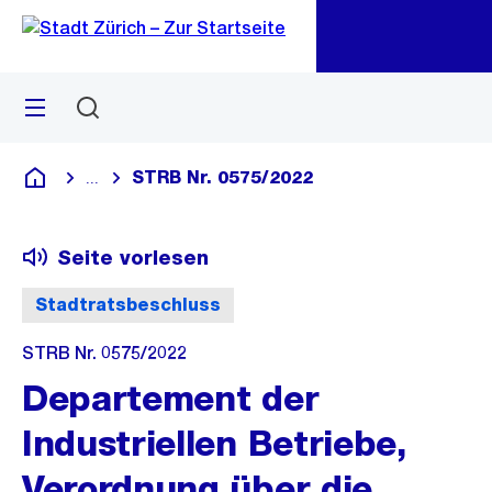
Zu
Zu
Sprunglink
Navigation
Menü
Suchen
M
öf
STRB Nr. 0575/2022
...
Blende alle Breadcrumbs ein
Deutsch
Seite vorlesen
Stadtratsbeschluss
STRB Nr. 0575/2022
Departement der
Industriellen Betriebe,
Verordnung über die