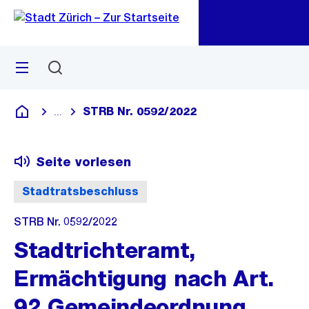
Zu
Zu
Sprunglink
Navigation
Menü
Suchen
M
öf
STRB Nr. 0592/2022
...
Blende alle Breadcrumbs ein
Deutsch
Seite vorlesen
Stadtratsbeschluss
STRB Nr. 0592/2022
Stadtrichteramt,
Ermächtigung nach Art.
92 Gemeindeordnung,