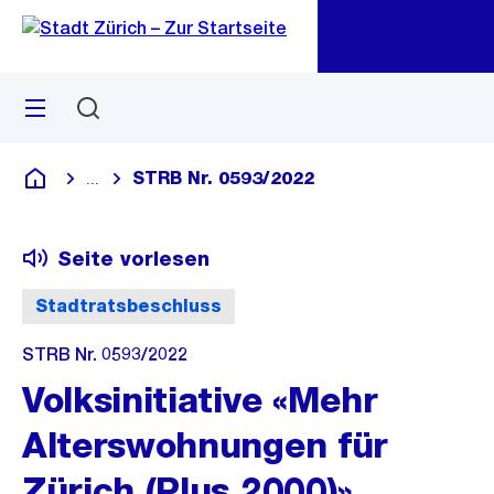
Zu
Zu
Sprunglink
Navigation
Menü
Suchen
M
öf
STRB Nr. 0593/2022
...
Blende alle Breadcrumbs ein
Deutsch
Seite vorlesen
Stadtratsbeschluss
STRB Nr. 0593/2022
Volksinitiative «Mehr
Alterswohnungen für
Zürich (Plus 2000)»,