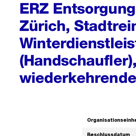
ERZ Entsorgung 
Zürich, Stadtre
Winterdienstlei
(Handschaufler
wiederkehrend
Organisationseinhe
Beschlussdatum