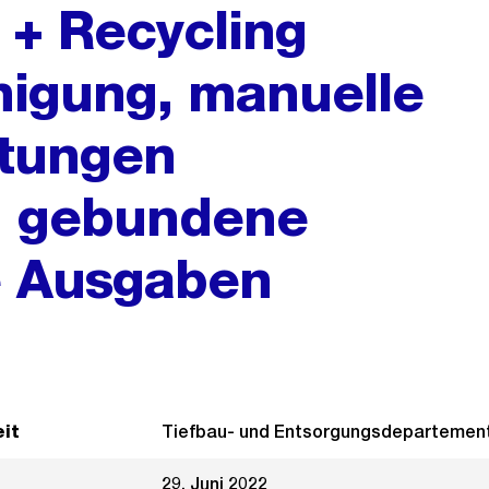
+ Recycling
inigung, manuelle
stungen
), gebundene
e Ausgaben
it
Tiefbau- und Entsorgungsdepartemen
29. Juni 2022