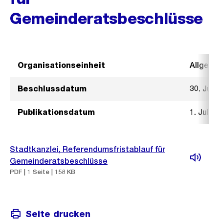
Gemeinderatsbeschlüsse
Organisationseinheit
Allgeme
Beschlussdatum
30. Juni
Publikationsdatum
1. Juli 
Stadtkanzlei, Referendumsfristablauf für
Gemeinderatsbeschlüsse
PDF | 1 Seite | 158 KB
Seite drucken