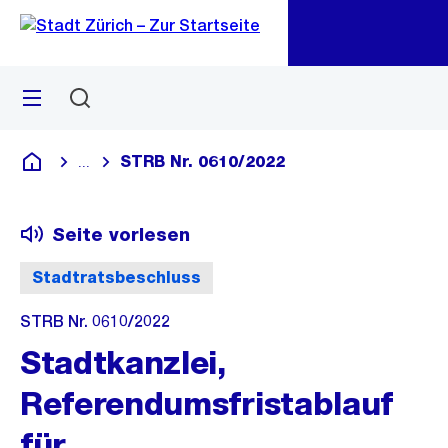
Zu
Zu
Sprunglink
Navigation
Menü
Suchen
M
öf
STRB Nr. 0610/2022
...
Blende alle Breadcrumbs ein
Deutsch
Seite vorlesen
Stadtratsbeschluss
STRB Nr. 0610/2022
Stadtkanzlei,
Referendumsfristablauf
für