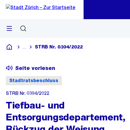
Zu
Zu
Sprunglink
Navigation
Menü
Suchen
M
öf
STRB Nr. 0394/2022
...
Blende alle Breadcrumbs ein
Deutsch
Seite vorlesen
Stadtratsbeschluss
STRB Nr. 0394/2022
Tiefbau- und
Entsorgungsdepartement,
Rückzug der Weisung