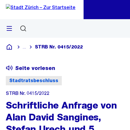
Zu
Zu
Sprunglink
Navigation
Menü
Suchen
M
öf
STRB Nr. 0415/2022
...
Blende alle Breadcrumbs ein
Deutsch
Seite vorlesen
Stadtratsbeschluss
STRB Nr. 0415/2022
Schriftliche Anfrage von
Alan David Sangines,
Stefan Urech und 5